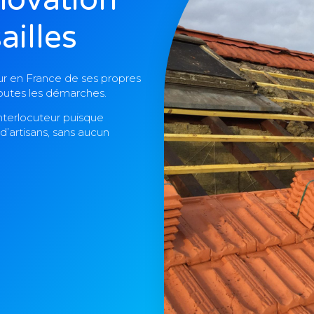
ailles
teur en France de ses propres
toutes les démarches.
interlocuteur puisque
d’artisans, sans aucun