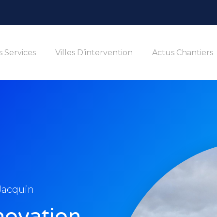
 Services
Villes D’intervention
Actus Chantiers
 Jacquin
novation