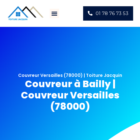
01 78 76 73 53
Villes D’intervention
Actus Chantiers
Couvreur Versailles (78000) | Toiture Jacquin
Couvreur à Bailly |
Couvreur Versailles
(78000)