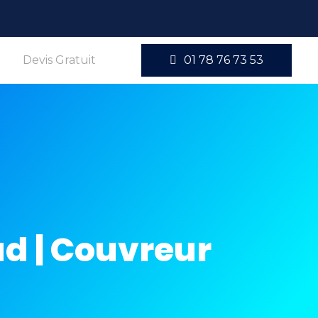
Devis Gratuit
01 78 76 73 53
d | Couvreur