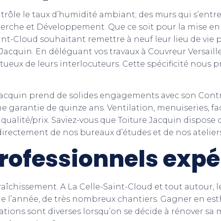
trôle le taux d’humidité ambiant; des murs qui s’entret
rche et Développement. Que ce soit pour la mise en p
aint-Cloud souhaitant remettre à neuf leur lieu de vie 
Jacquin. En déléguant vos travaux à Couvreur Versailles
tueux de leurs interlocuteurs. Cette spécificité nous 
e Jacquin prend de solides engagements avec son Contr
 garantie de quinze ans. Ventilation, menuiseries, faç
qualité/prix. Saviez-vous que Toiture Jacquin dispose
rectement de nos bureaux d’études et de nos ateliers
professionnels exp
raîchissement. A La Celle-Saint-Cloud et tout autour, l
de l’année, de très nombreux chantiers. Gagner en es
vations sont diverses lorsqu’on se décide à rénover sa