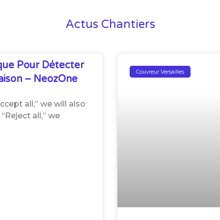
Actus Chantiers
que Pour Détecter
Couvreur Versailles
Maison – NeozOne
ept all,” we will also
“Reject all,” we