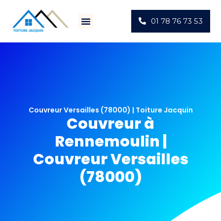
01 78 76 73 53
Villes D’intervention
Actus Chantiers
Couvreur Versailles (78000) | Toiture Jacquin
Couvreur à
Rennemoulin |
Couvreur Versailles
(78000)