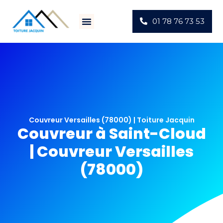
01 78 76 73 53
Villes D’intervention
Actus Chantiers
Couvreur Versailles (78000) | Toiture Jacquin
Couvreur à Saint-Cloud
| Couvreur Versailles
(78000)