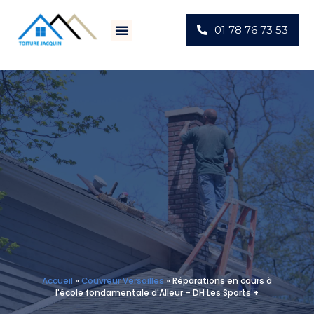
01 78 76 73 53
Villes D’intervention
Actus Chantiers
Accueil
»
Couvreur Versailles
»
Réparations en cours à
l'école fondamentale d'Alleur – DH Les Sports +