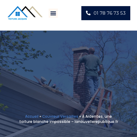
01 78 76 73 53
Villes D’intervention
Actus Chantiers
Accueil
»
Couvreur Versailles
»
À Ardentes, une
toiture blanche impossible – lanouvellerepublique.fr