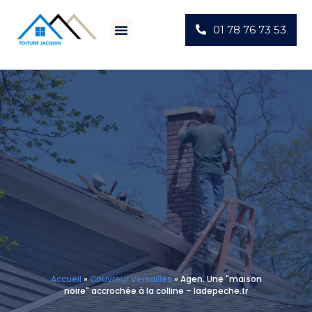
01 78 76 73 53
Villes D’intervention
Actus Chantiers
Accueil
»
Couvreur Versailles
»
Agen. Une "maison
noire" accrochée à la colline – ladepeche.fr