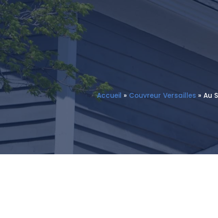
Accueil
»
Couvreur Versailles
»
Au S