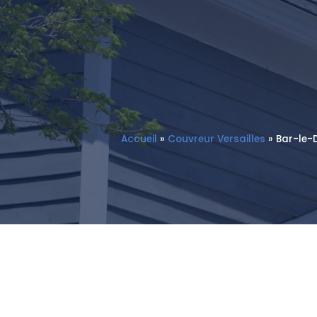
Accueil
»
Couvreur Versailles
»
Bar-le-D