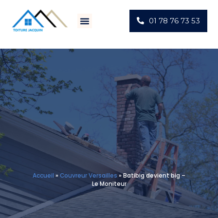
01 78 76 73 53
Villes D’intervention
Actus Chantiers
Accueil
»
Couvreur Versailles
»
Batibig devient big –
Le Moniteur