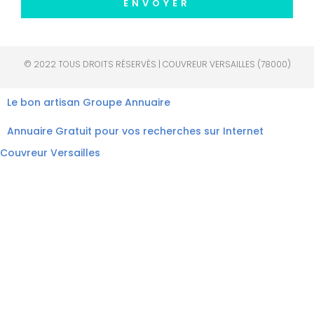
ENVOYER
© 2022 TOUS DROITS RÉSERVÉS | COUVREUR VERSAILLES (78000)
Le bon artisan
Groupe Annuaire
Annuaire Gratuit pour vos recherches sur Internet
Couvreur Versailles