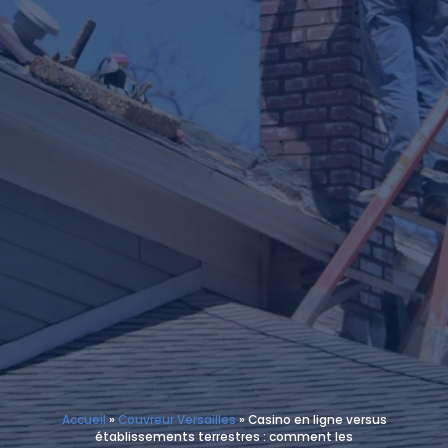
Accueil
»
Couvreur Versailles
»
Casino en ligne versus
établissements terrestres : comment les