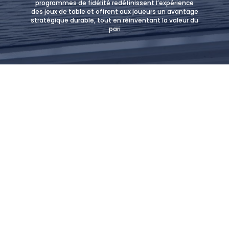
programmes de fidélité redéfinissent l’expérience
des jeux de table et offrent aux joueurs un avantage
stratégique durable, tout en réinventant la valeur du
pari