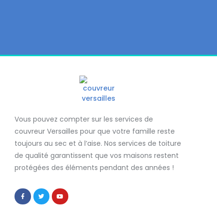
Vous pouvez compter sur les services de
couvreur Versailles
pour que votre famille reste
toujours au sec et à l’aise. Nos services de
toiture
de qualité
garantissent que
vos maisons restent
protégées
des éléments pendant des années !