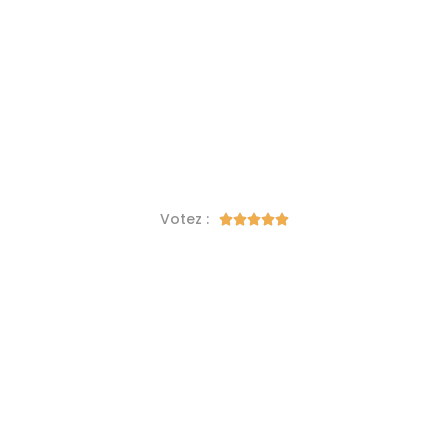
Votez :




