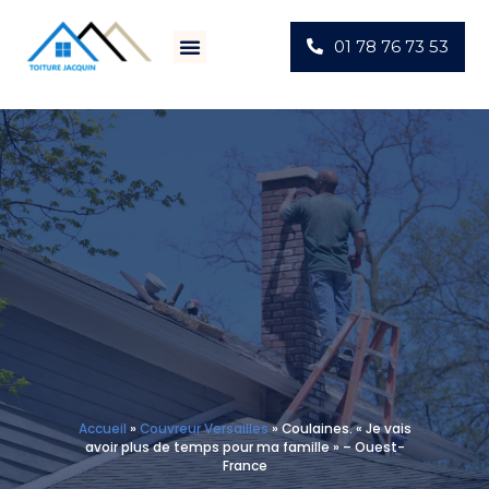
01 78 76 73 53
Villes D’intervention
Actus Chantiers
Accueil
»
Couvreur Versailles
»
Coulaines. « Je vais
avoir plus de temps pour ma famille » – Ouest-
France