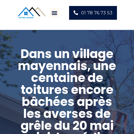
01 78 76 73 53
Villes D’intervention
Actus Chantiers
Dans un village
mayennais, une
centaine de
toitures encore
bâchées après
les averses de
grêle du 20 mai