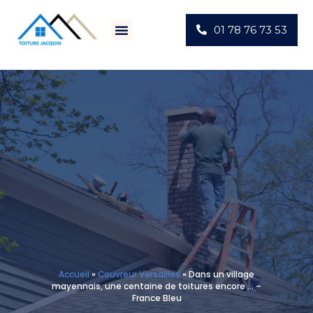
01 78 76 73 53
Villes D’intervention
Actus Chantiers
Accueil
»
Couvreur Versailles
»
Dans un village
mayennais, une centaine de toitures encore … –
France Bleu