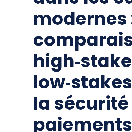
modernes 
comparai
high‑stake
low‑stakes
la sécurité
paiements