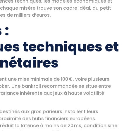
igences techniques, les modèles économiques et
chaque misère trouve son cadre idéal, du petit
s de milliers d’euros.
 :
ues techniques et
nétaires
ent une mise minimale de 100 €, voire plusieurs
 poker. Une bankroll recommandée se situe entre
ariance inhérente aux jeux à haute volatilité
 destinés aux gros parieurs installent leurs
proximité des hubs financiers européens
éduit la latence à moins de 20 ms, condition sine