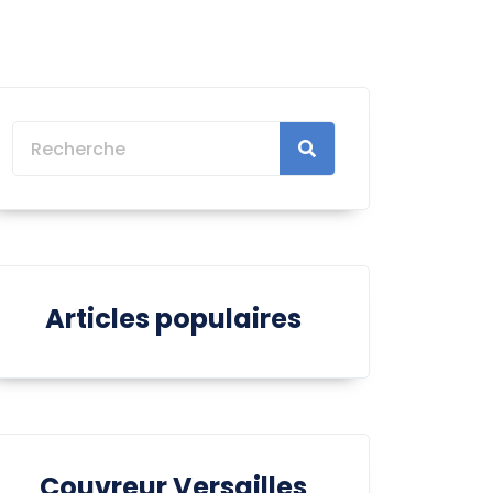
Articles populaires
Couvreur Versailles