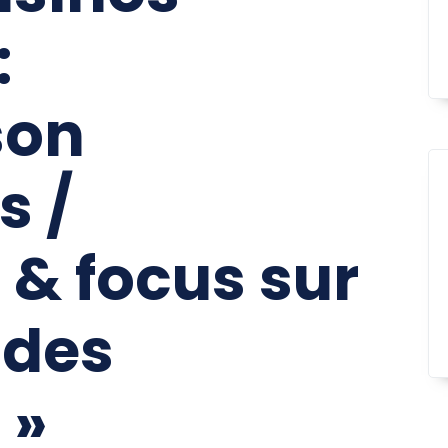
:
son
s /
 & focus sur
 des
 »