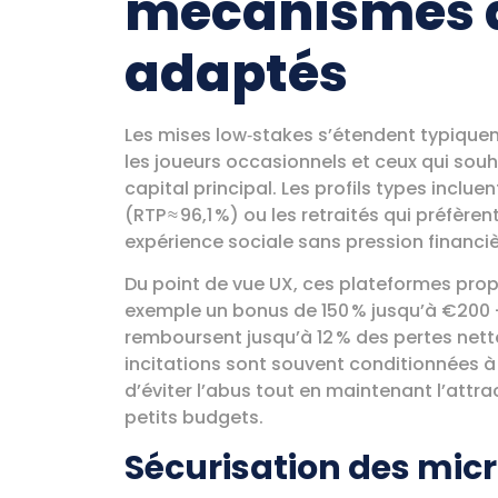
mécanismes d
adaptés
Les mises low‑stakes s’étendent typiquem
les joueurs occasionnels et ceux qui souha
capital principal. Les profils types inclue
(RTP ≈ 96,1 %) ou les retraités qui préfère
expérience sociale sans pression financiè
Du point de vue UX, ces plateformes pro
exemple un bonus de 150 % jusqu’à €200 
remboursent jusqu’à 12 % des pertes nette
incitations sont souvent conditionnées à
d’éviter l’abus tout en maintenant l’attra
petits budgets.
Sécurisation des mic