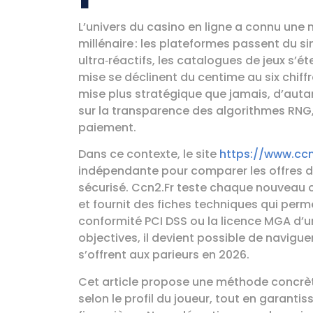
L’univers du casino en ligne a connu un
millénaire : les plateformes passent du 
ultra‑réactifs, les catalogues de jeux s’ét
mise se déclinent du centime au six chiffr
mise plus stratégique que jamais, d’auta
sur la transparence des algorithmes RNG, 
paiement.
Dans ce contexte, le site
https://www.ccn
indépendante pour comparer les offres de
sécurisé. Ccn2.Fr teste chaque nouveau c
et fournit des fiches techniques qui perm
conformité PCI DSS ou la licence MGA d’u
objectives, il devient possible de navigue
s’offrent aux parieurs en 2026.
Cet article propose une méthode concrète
selon le profil du joueur, tout en garant