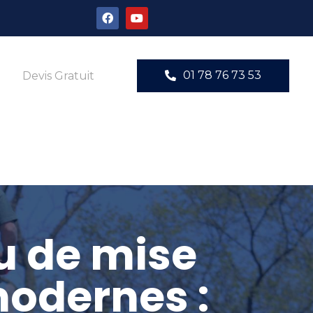
01 78 76 73 53
Devis Gratuit
u de mise
modernes :