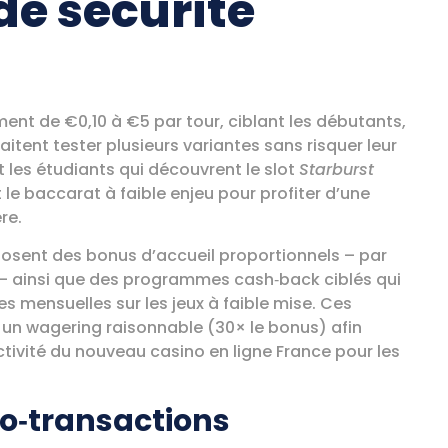
e sécurité
ent de €0,10 à €5 par tour, ciblant les débutants,
itent tester plusieurs variantes sans risquer leur
nt les étudiants qui découvrent le slot
Starburst
nt le baccarat à faible enjeu pour profiter d’une
re.
posent des bonus d’accueil proportionnels – par
– ainsi que des programmes cash‑back ciblés qui
s mensuelles sur les jeux à faible mise. Ces
 un wagering raisonnable (30× le bonus) afin
ctivité du nouveau casino en ligne France pour les
ro‑transactions