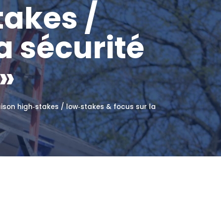
akes /
a sécurité
»
son high‑stakes / low‑stakes & focus sur la