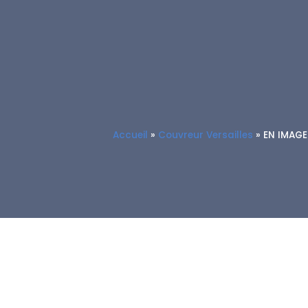
Accueil
»
Couvreur Versailles
»
EN IMAGES