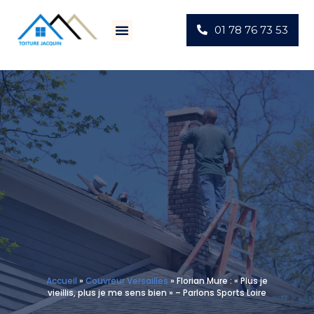
01 78 76 73 53
Villes D’intervention
Actus Chantiers
Accueil
»
Couvreur Versailles
»
Florian Mure : « Plus je
vieillis, plus je me sens bien » – Parlons Sports Loire