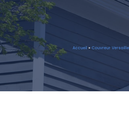
Accueil
»
Couvreur Versaill