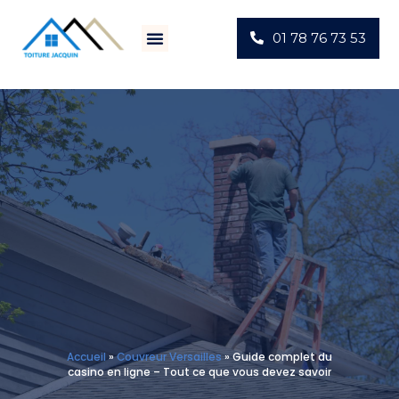
01 78 76 73 53
Villes D’intervention
Actus Chantiers
Accueil
»
Couvreur Versailles
»
Guide complet du
casino en ligne – Tout ce que vous devez savoir