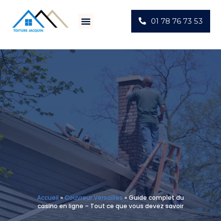
01 78 76 73 53
Villes D’intervention
Actus Chantiers
Accueil
»
Couvreur Versailles
»
Guide complet du
casino en ligne – Tout ce que vous devez savoir