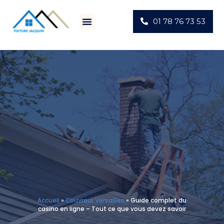
01 78 76 73 53
Villes D’intervention
Actus Chantiers
Accueil
»
Couvreur Versailles
»
Guide complet du
casino en ligne – Tout ce que vous devez savoir