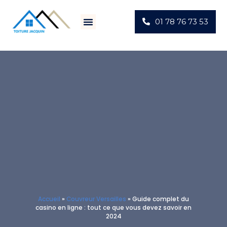
01 78 76 73 53
Villes D’intervention
Actus Chantiers
Accueil
»
Couvreur Versailles
»
Guide complet du
casino en ligne : tout ce que vous devez savoir en
2024