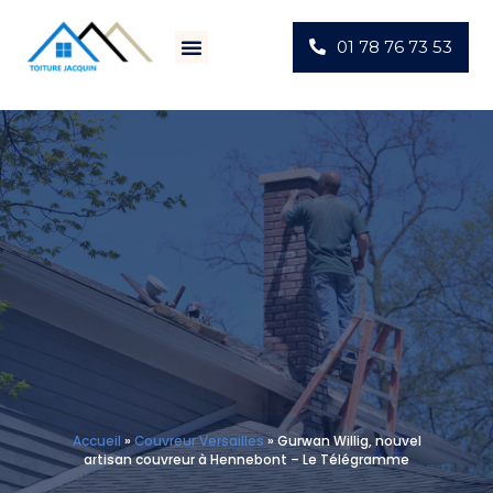
01 78 76 73 53
Villes D’intervention
Actus Chantiers
Accueil
»
Couvreur Versailles
»
Gurwan Willig, nouvel
artisan couvreur à Hennebont – Le Télégramme