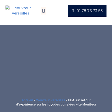
01 78 76 73 53
Villes D’intervention
Actus Chantiers
Accueil
»
Couvreur Versailles
»
HLM : un retour
d'expérience sur les façades carrelées – Le Moniteur