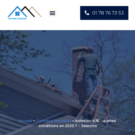
01 78 76 73 53
Villes D’intervention
Actus Chantiers
Accueil
»
Couvreur Versailles
»
Isolation à 1€ : quelles
conditions en 2020 ? – Selectra