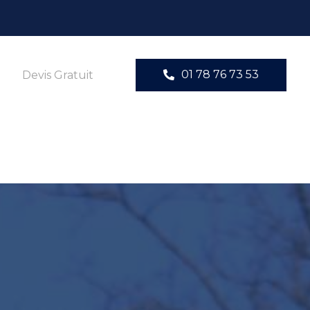
01 78 76 73 53
Devis Gratuit