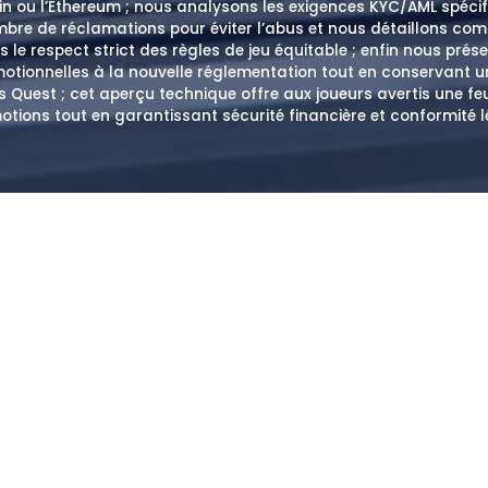
 ou l’Ethereum ; nous analysons les exigences KYC/AML spécif
ombre de réclamations pour éviter l’abus et nous détaillons c
e respect strict des règles de jeu équitable ; enfin nous pré
onnelles à la nouvelle réglementation tout en conservant une
s Quest ; cet aperçu technique offre aux joueurs avertis une feu
tions tout en garantissant sécurité financière et conformité 