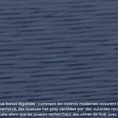
ux bonus légalisée : comment les casinos modernes assurent l’
renforcé, des licences fair‑play certifiées par des autorités r
cela alors que les joueurs recherchent des offres de Noël ave