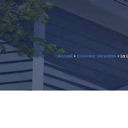
Accueil
»
Couvreur Versailles
»
La 