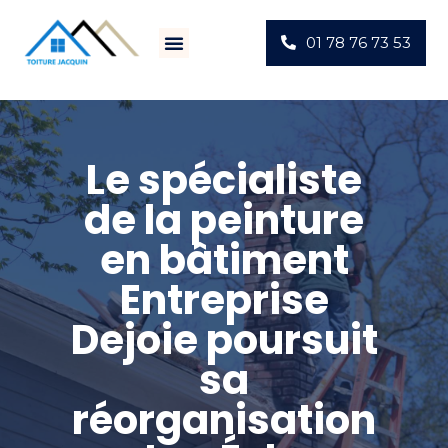
01 78 76 73 53
Villes D’intervention
Actus Chantiers
Le spécialiste
de la peinture
en bâtiment
Entreprise
Dejoie poursuit
sa
réorganisation