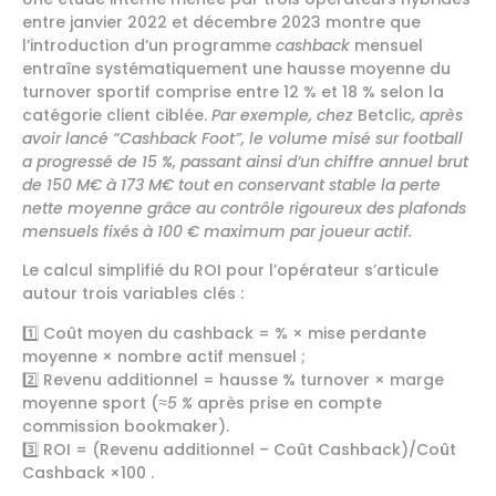
entre janvier 2022 et décembre 2023 montre que
l’introduction d’un programme
cashback
mensuel
entraîne systématiquement une hausse moyenne du
turnover sportif comprise entre 12 % et 18 % selon la
catégorie client ciblée.
Par exemple, chez
Betclic
, après
avoir lancé “Cashback Foot”, le volume misé sur football
a progressé de 15 %, passant ainsi d’un chiffre annuel brut
de 150 M€ à 173 M€ tout en conservant stable la perte
nette moyenne grâce au contrôle rigoureux des plafonds
mensuels fixés à 100 € maximum par joueur actif.
Le calcul simplifié du ROI pour l’opérateur s’articule
autour trois variables clés :
1️⃣ Coût moyen du cashback = % × mise perdante
moyenne × nombre actif mensuel ;
2️⃣ Revenu additionnel = hausse % turnover × marge
moyenne sport (
≈5 %
après prise en compte
commission bookmaker).
3️⃣ ROI = (Revenu additionnel – Coût Cashback)/Coût
Cashback ×100 .