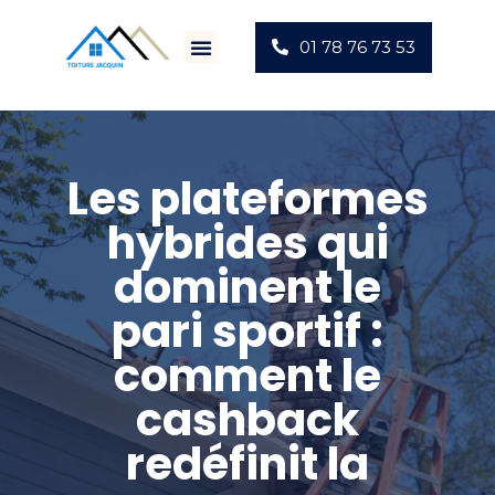
01 78 76 73 53
Villes D’intervention
Actus Chantiers
Les plateformes
hybrides qui
dominent le
pari sportif :
comment le
cashback
redéfinit la