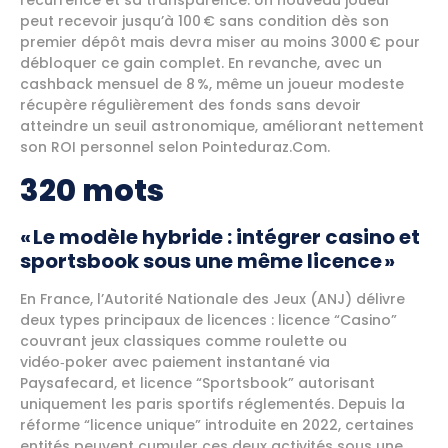
récurrence et sa transparence. Un nouveau joueur
peut recevoir jusqu’à 100 € sans condition dès son
premier dépôt mais devra miser au moins 3000 € pour
débloquer ce gain complet. En revanche, avec un
cashback mensuel de 8 %, même un joueur modeste
récupère régulièrement des fonds sans devoir
atteindre un seuil astronomique, améliorant nettement
son ROI personnel selon Pointeduraz.Com.
320 mots
« Le modèle hybride : intégrer casino et
sportsbook sous une même licence »
En France, l’Autorité Nationale des Jeux (ANJ) délivre
deux types principaux de licences : licence “Casino”
couvrant jeux classiques comme roulette ou
vidéo‑poker avec paiement instantané via
Paysafecard, et licence “Sportsbook” autorisant
uniquement les paris sportifs réglementés. Depuis la
réforme “licence unique” introduite en 2022, certaines
entités peuvent cumuler ces deux activités sous une