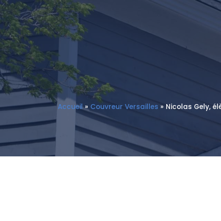
Accueil
»
Couvreur Versailles
»
Nicolas Gely, é