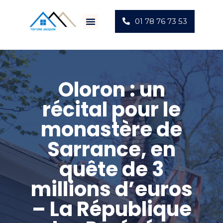
01 78 76 73 53
Villes D’intervention
Actus Chantiers
Oloron : un
récital pour le
monastère de
Sarrance, en
quête de 3
millions d’euros
– La République