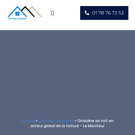
01 78 76 73 53
Villes D’intervention
Actus Chantiers
Accueil
»
Couvreur Versailles
»
Onduline se voit en
acteur global de la toiture – Le Moniteur