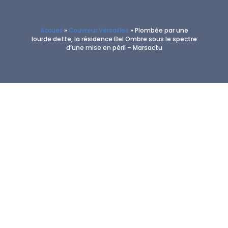
Accueil
»
Couvreur Versailles
»
Plombée par une
lourde dette, la résidence Bel Ombre sous le spectre
d’une mise en péril – Marsactu