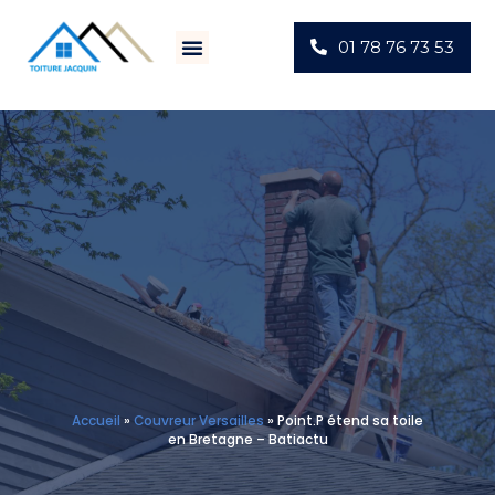
01 78 76 73 53
Villes D’intervention
Actus Chantiers
Accueil
»
Couvreur Versailles
»
Point.P étend sa toile
en Bretagne – Batiactu