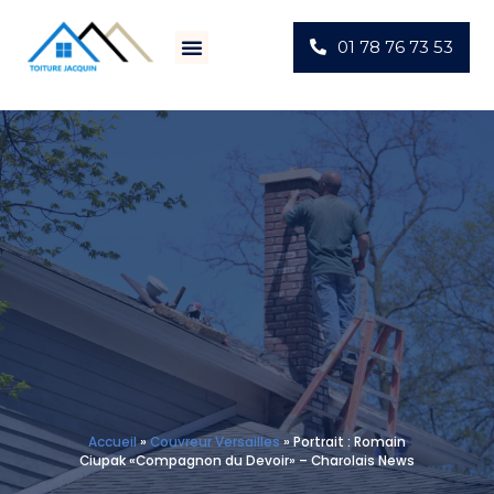
01 78 76 73 53
Villes D’intervention
Actus Chantiers
Accueil
»
Couvreur Versailles
»
Portrait : Romain
Ciupak «Compagnon du Devoir» – Charolais News