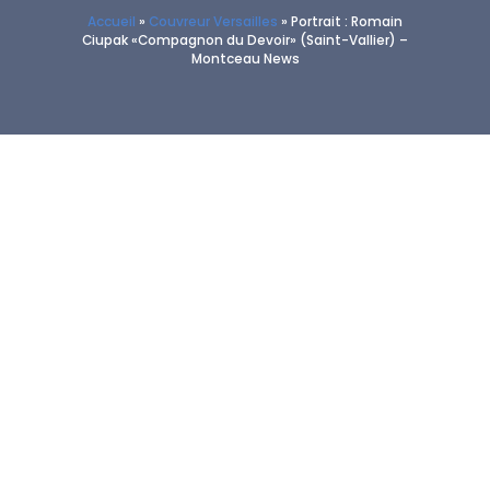
Accueil
»
Couvreur Versailles
»
Portrait : Romain
Ciupak «Compagnon du Devoir» (Saint-Vallier) –
Montceau News