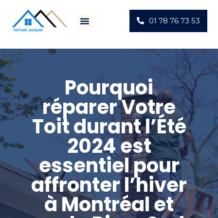
01 78 76 73 53
Villes D’intervention
Actus Chantiers
Pourquoi
réparer Votre
Toit durant l’Été
2024 est
essentiel pour
affronter l’hiver
à Montréal et