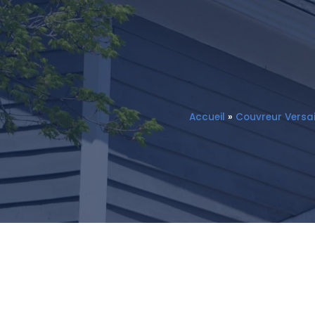
Accueil
»
Couvreur Versai