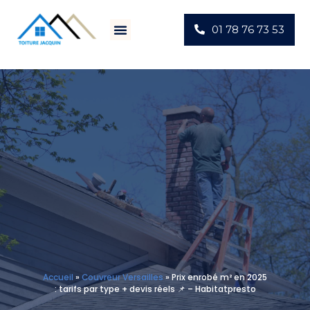
01 78 76 73 53
Villes D’intervention
Actus Chantiers
Accueil
»
Couvreur Versailles
»
Prix enrobé m² en 2025
: tarifs par type + devis réels 📌 – Habitatpresto