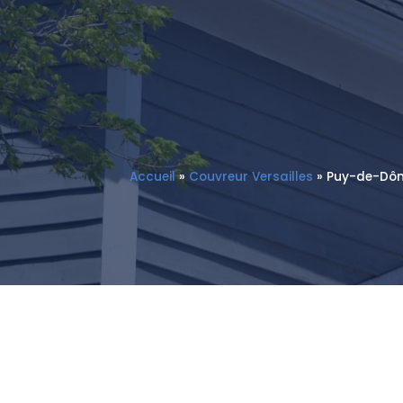
Accueil
»
Couvreur Versailles
»
Puy-de-Dôme