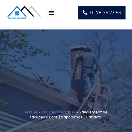
01 78 76 73 53
Villes D’intervention
Actus Chantiers
Accueil
»
Couvreur Versailles
»
Ravalement de
façades à Paris (diaporama) – Batiactu