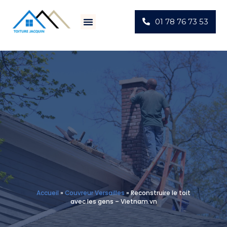
01 78 76 73 53
Villes D’intervention
Actus Chantiers
Accueil
»
Couvreur Versailles
»
Reconstruire le toit
avec les gens – Vietnam.vn