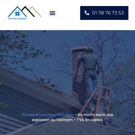
01 78 76 73 53
Villes D’intervention
Actus Chantiers
Accueil
»
Couvreur Versailles
»
Six morts dans une
explosion au Vietnam – TVA Nouvelles