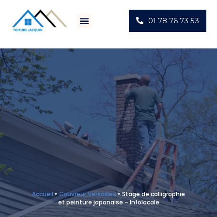
01 78 76 73 53
Villes D’intervention
Actus Chantiers
Accueil
»
Couvreur Versailles
»
Stage de calligraphie
et peinture japonaise – Infolocale