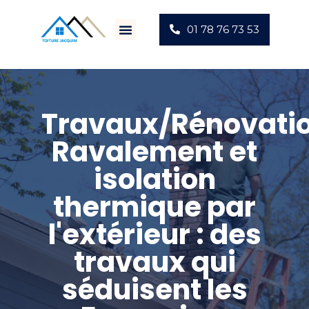
01 78 76 73 53
Villes D’intervention
Actus Chantiers
Travaux/Rénovatio
Ravalement et
isolation
thermique par
l'extérieur : des
travaux qui
séduisent les