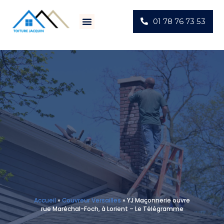
01 78 76 73 53
Villes D’intervention
Actus Chantiers
Accueil
»
Couvreur Versailles
»
YJ Maçonnerie ouvre
rue Maréchal-Foch, à Lorient – Le Télégramme