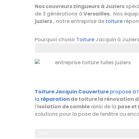
Nos couvreurs zingueurs
à Juziers
spéci
de 3 générations à
Versailles.
Nos équip
juziers
, notre entreprise de
toiture
répond
Pourquoi choisir
Toiture
Jacquin à Juziers
Avis Clients Couvreur à Juziers
96%
Toiture Jacquin Couverture
propose à l’
la
réparation
de toiture la rénovation d
l’
isolation de comble
ainsi de la
pose et
solutions pour la pose de fenêtre ou enc
TOITURE JACQUIN
100%