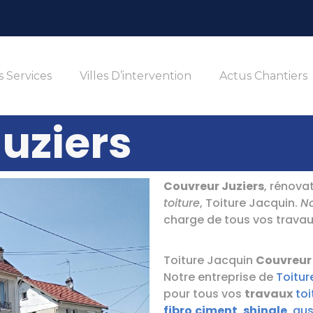
 Services
Villes D’intervention
Actus Chantiers
uziers
Couvreur Juziers
, rénova
toiture
, Toiture Jacquin.
No
charge de tous vos trava
Toiture Jacquin
Couvreur 
Notre entreprise de
Toitur
pour tous vos
travaux
toi
fibro
ciment
,
shingle
, aus