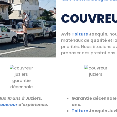
COUVREU
Avis
Toiture
Jacquin
, no
matériaux de
qualité
et l
priorités. Nous étudions 
proposer des prestations
lus 10 ans à Juziers.
Garantie décennale 
ouvreur
d’expérience.
ans.
Toiture
Jacquin Juzi