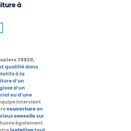
iture à
Juziers 78820,
st qualifié dans
latifs à la
iture d’un
agisse d’un
ial ou d’une
 équipe intervient
tre
couverture
en
écieux
conseils
sur
ectuons également
otre
isolation
tout