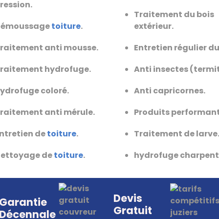
ression.
Traitement du bois
Démoussage
toiture
.
extérieur.
raitement anti mousse.
Entretien régulier du
raitement hydrofuge.
Anti insectes (termi
ydrofuge coloré.
Anti capricornes.
raitement anti mérule.
Produits performant
ntretien de
toiture
.
Traitement de larve
ettoyage de
toiture
.
hydrofuge charpent
Devis
Garantie
Gratuit
Décennale