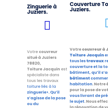
Couverture To
Zinguerie à
Juziers.
Juziers.
Votre
couvreur à 
Votre
couvreur
Toiture Jacquin
e
situé à Juziers
tous les
travaux
re
78820,
couverture et la to
Toiture
Jacquin
est
bâtiment, qu’il s’
spécialiste dans
bâtiment
commerc
tous les travaux
habitation
. Notre
toiture liés à la
pour la pose de vo
zinguerie>. Qu’il
vous livrant de pr
s’agisse de la pose
le sujet
. Nous eff
ou du
la rénovation de v