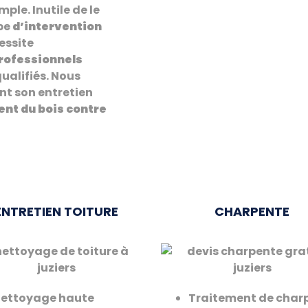
ple. Inutile de le
ype
d’intervention
essite
rofessionnels
qualifiés. Nous
t son entretien
ent
du bois contre
ENTRETIEN TOITURE
CHARPENTE
ettoyage haute
Traitement de char