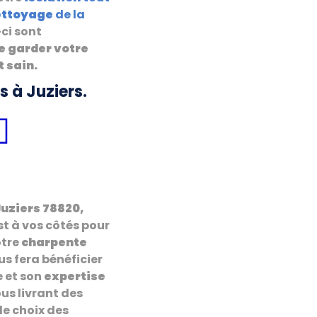
ettoyage
de la
-ci sont
e garder votre
t sain.
 à Juziers.
Juziers 78820,
st à vos côtés pour
otre
charpente
ous fera bénéficier
e et son
expertise
us livrant des
 le choix des