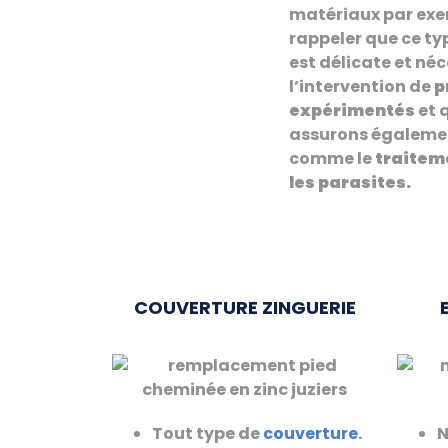
matériaux par exem
rappeler que ce t
est délicate et néc
l’intervention de
p
expérimentés
et 
assurons égalemen
comme le
traitem
les parasites.
COUVERTURE ZINGUERIE
Tout type de
couverture
.
N