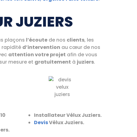
R JUZIERS
us plaçons
l’écoute
de nos
clients
, les
a rapidité
d’intervention
au cœur de nos
avec
attention votre projet
afin de vous
 sur mesure et
gratuitement
à
juziers
.
10
Installateur Vélux Juziers.
Devis
Vélux Juziers.
ers.