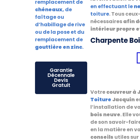
remplacement de
en effectuant le
n
chéneaux
, de
toiture
. Tous ceux
faîtage ou
nécessaires
afin d
d’habillage de rive
intérieur propre e
ou de la pose et du
Charpente Bois
remplacement de
gouttière en zinc
.
Garantie
Décennale
Devis
Gratuit
Votre
couvreur à 
Toiture
Jacquin
e
l’installation de v
bois neuve
. Elle v
de son savoir-fair
en la matière en vo
conseils
utiles sur