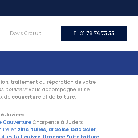
Devis Gratuit
01 78 76 73 53
tion, traitement ou réparation de votre
s couvreur
vous accompagne et se
ux de
couverture
et de
toiture
.
à Juziers.
e Couverture
Charpente à Juziers
ture en
zinc
,
tuiles
,
ardoise
,
bac acier
,
si les toit
cuivre
,
Urgence
Fuite
toiture
.