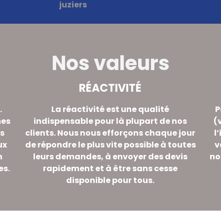
Nos valeurs
RÉACTIVITÉ
.
La réactivité est une qualité
P
mes
indispensable pour là plupart de nos
(
es
clients. Nous nous efforçons chaque jour
l
ux
de répondre le plus vite possible à toutes
v
n
leurs demandes, à envoyer des devis
no
es.
rapidement et à être sans cesse
disponible pour tous.